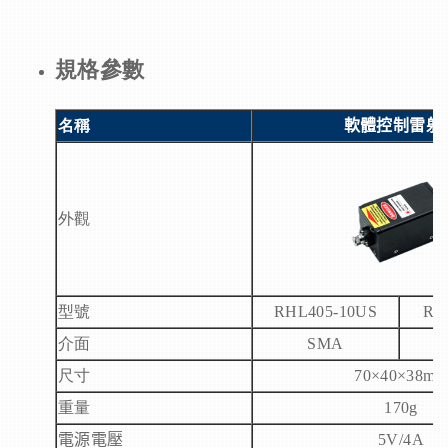
規格參數
名稱
軟體控制雷射
外觀
型號
RHL405-10US
RH
介面
SMA
尺寸
70×40×38mm
重量
170g
電源電壓
5V/4A