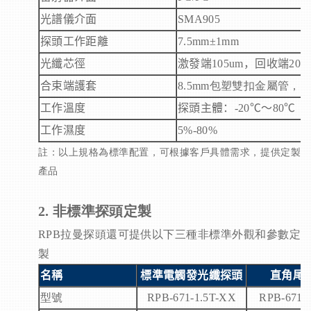
光譜儀介面
SMA905
探頭工作距離
7.5mm
±
1mm
光纖芯徑
激發端
105um
，回收端
200
合束端護套
8.5mm
包塑雙扣金屬管，耐
工作溫度
探頭主體：
-20
℃～
80
℃
工作濕度
5%-80%
註：以上規格為標準配置，可根據客戶具體需求，提供定製
產品
2. 非標準探頭定製
RPB拉曼
探頭還可提供以下三種非標準外觀和參數定
製
名稱
標準電觸發光纖探頭
直角尾
型號
RPB-671-1.5T-XX
RPB-671-