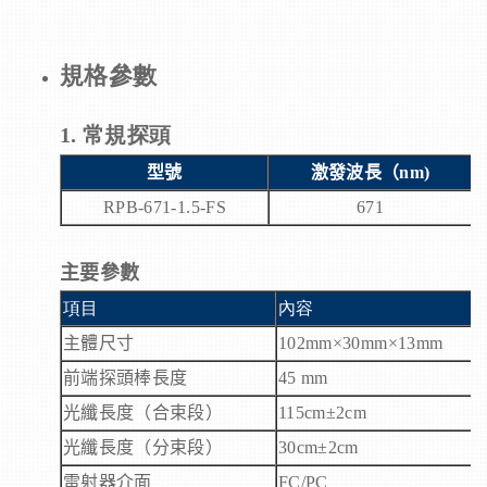
規格參數
1. 常規探頭
型號
激發波長（
nm)
RPB-671-1.5-FS
671
主要參數
項目
內容
主體尺寸
102mm
×
30mm
×
13mm
前端探頭棒長度
45 mm
光纖長度（合束段）
115cm
±
2cm
光纖長度（分束段）
30cm
±
2cm
雷射器介面
FC/PC