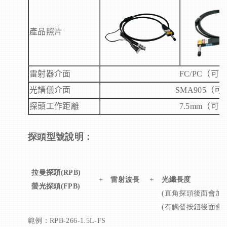
產品照片
雷射器介面
FC/PC
（可
光譜儀介面
SMA905
（可
探頭工作距離
7.5mm
（可
探頭型號說明：
拉曼
探頭(RPB)
+
雷射
波長
+
光纖長度
螢光探頭
(FPB)
(直角探頭後面會加L
(有觸發按鈕後面會加
範例：RPB-266-1.5L-FS