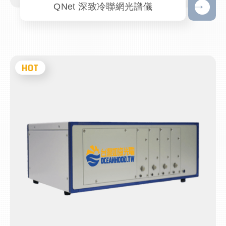
QNet 深致冷聯網光譜儀