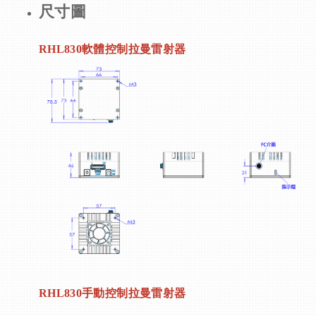
尺寸圖
RHL830
軟體控制拉曼雷射器
RHL830
手動控制拉曼雷射器