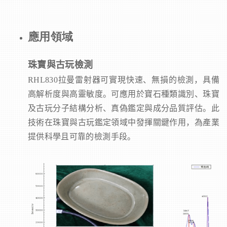
應用領域
珠寶與古玩檢測
RHL830
拉曼雷射器可實現快速、無損的檢測，具備
高解析度與高靈敏度。可應用於寶石種類識別、珠寶
及古玩分子結構分析、真偽鑑定與成分品質評估。此
技術在珠寶與古玩鑑定領域中發揮關鍵作用，為產業
提供科學且可靠的檢測手段。